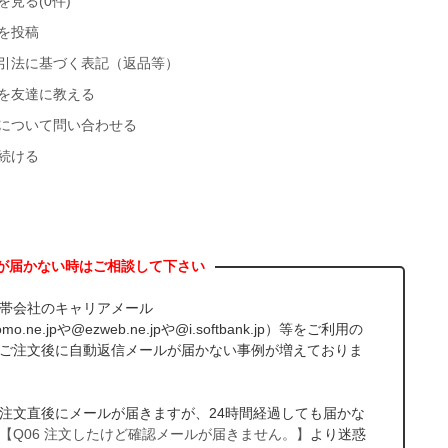
を見る(0件)
を投稿
引法に基づく表記（返品等）
を友達に教える
について問い合わせる
続ける
帯会社のキャリアメール
mo.ne.jpや@ezweb.ne.jpや@i.softbank.jp）等をご利用の
ご注文後に自動返信メールが届かない事例が増えておりま
注文直後にメールが届きますが、24時間経過しても届かな
【Q06 注文したけど確認メールが届きません。】
より迷惑