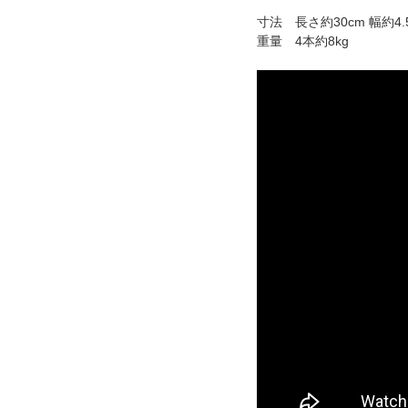
寸法 長さ約30cm 幅約4.5
重量 4本約8kg