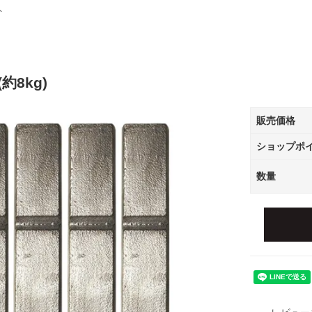
ト
約8kg)
販売価格
ショップポ
数量