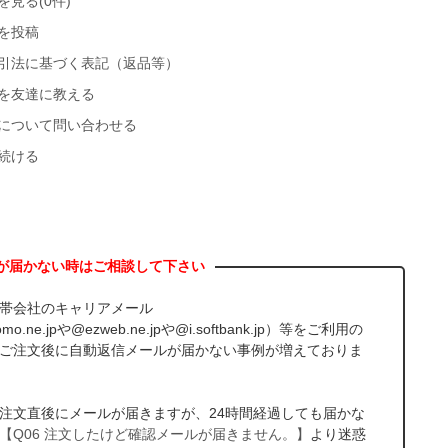
を見る(0件)
を投稿
引法に基づく表記（返品等）
を友達に教える
について問い合わせる
続ける
帯会社のキャリアメール
mo.ne.jpや@ezweb.ne.jpや@i.softbank.jp）等をご利用の
ご注文後に自動返信メールが届かない事例が増えておりま
注文直後にメールが届きますが、24時間経過しても届かな
【Q06 注文したけど確認メールが届きません。】
より迷惑