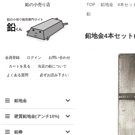
鉛の小売り店
TOP
鉛地金 4本セッ
鉛
鉛地金4本セット(
会員登録
ログイン
お問い合わせ
カートを見る
当店の鉛について
よくある質問
必ずお読み下さい
鉛地金
硬質鉛地金(アンチ10%)
鉛棒